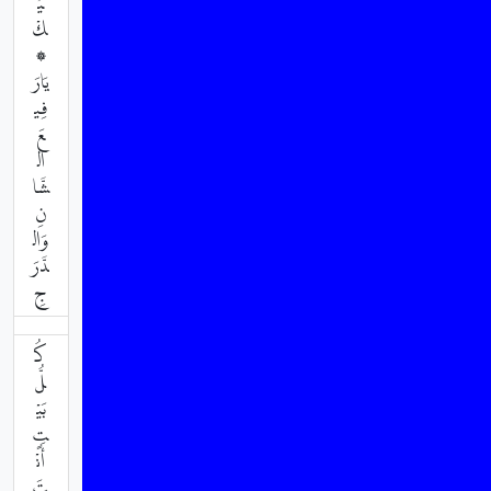
يْ
كْ
۞
يَارَ
فِي
عَ
ال
شَّا
نِ
وَال
دَّرَ
جِ
كُ
لُّ
بَيْ
تٍ
أَنْ
تَ