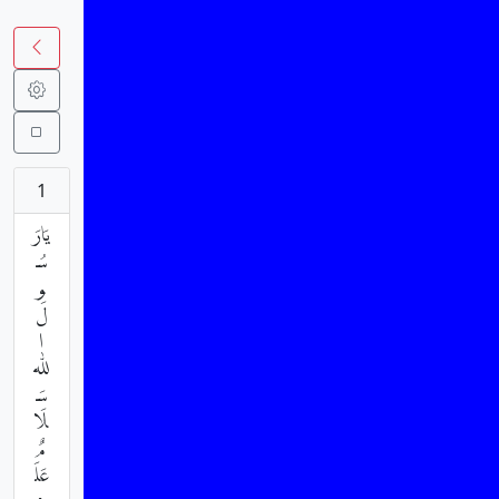
1
يَارَ
سُ
و
لَ
ا
للّٰه
سَ
لَا
مٌ
عَلَ