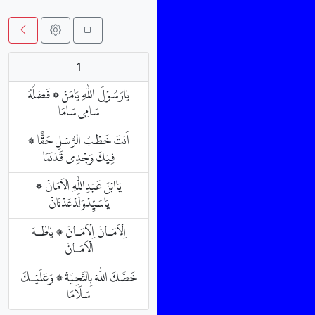
1
يٰارَسُوْلَ اللّٰهِ يَامَنْ ۞ فَضْلُهُ
سَامِى سَامَا
اَنْتَ خَطْبُ الرُّسْلِ حَقًّا ۞
فِيْكَ وَجْدِى قَدْنَمَا
يَاابْنَ عَبْدِاللّٰهِ الْاَمَانْ ۞
يَاسَيِّدْوَلَدْعَدْنَانْ
اِلْاَمَـانْ اِلْاَمَـانْ ۞ يٰاطٰـهَ
الْاَمَـانْ
خَصَّكَ اللّٰهْ بِالتَّحِيَّةْ ۞ وَعَلَيْـكَ
سَلَامَا