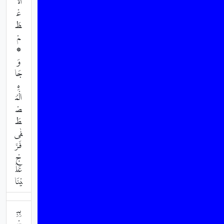
الْأَ
عْ
ظَ
مْ
۞
وَ
جَا
هِ
الْمُ
صْ
طَ
فٰى
فَرَّ
جْ
عَلَ
يْنَا
بِبِ
سْ