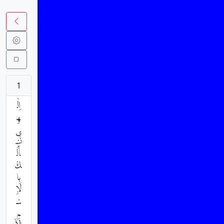
1
اِلٰ
هِ
ى
نَسْ
أَلُ
كْ
بِا
لْإِ
سْ
مِ