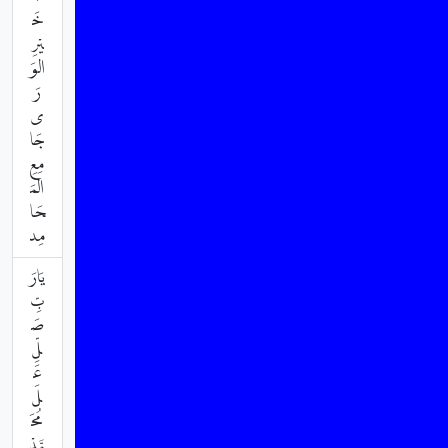
خَ
يْرِ
الوَ
رَ
ى
جَا
مِعِ
المَ
حَا
مِد
يَارَ
بِّ
صَ
لِّ
عَ
لَ
مُحَ
مَّدْ