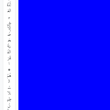
لَذَةُ
العَ
ي
شِ
إِلَّا
صُ
حْ
بَةُ
الفُ
قَرَ
ا
۞
هُمُ
ال
سَّ
لا
طِي
نُ