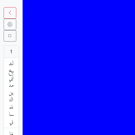
1
لش
يخ
أبي
مد
ين
الت
لم
سا
ني
مَا