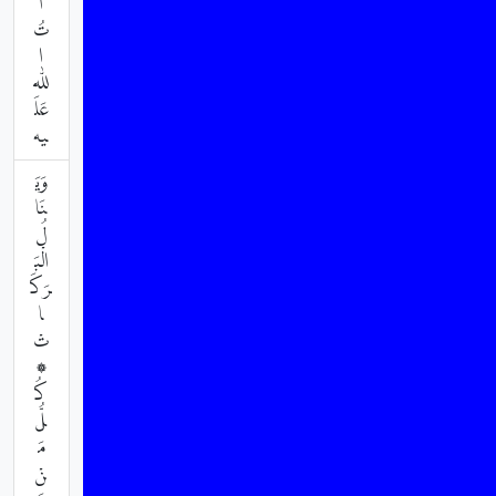
ا
تُ
ا
للّٰه
عَلَ
يه
وَيَ
نَا
لُ
الْبَ
رَكَ
ا
تْ
۞
كُ
لُّ
مَ
نْ