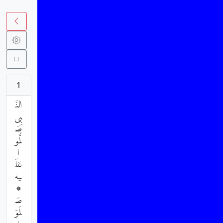
1
النَّ
بِى
صَ
لُّو
ا
عَلَ
يه
۞
صَ
لَوَ