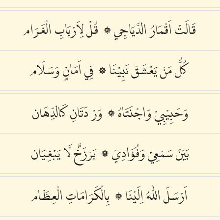
قَالَتْ اَقْمَارُ الدَّيَاجِي ۞ قُلْ لِاَرْبَابِ الْغَرَام
كُلُّ مَنْ يَعْشَقْ نَبِيْنَا ۞ فِي اَمَانٍ وَسَلَام
وَحَبِيْبِيْ وَاجْنَتَاهُ ۞ وَرْ دَتَانِ كَالدِّهَان
بَيْنَ سَمْعِيْ وَفُؤَادِيْ ۞ بَرْزَخٌ لَا يَبْغِيَان
اَرْسَلَ اللّٰهُ اِلَيْنَا ۞ بِالْكَرَامَاتِ الْعِظَام