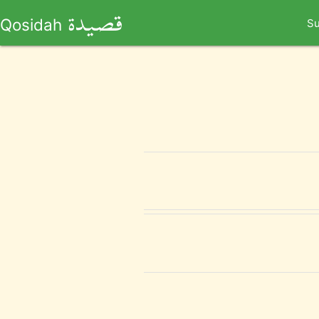
قصيدة
Qosidah
Su