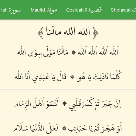
ت
قصيدة
مولد
سورة
rah
Maulid
Qosidah
Sholawat
﴾ الله الله مالنا ﴿
اَللّٰه اَللّٰه اَللّٰه اَللّٰه ۞ مَالَنَا مَوْلًى سِوَى اللّٰه
كُلَّمَا نَادَيْتَ يَا هُو ۞ قَالَ يَا عَبْدِي اَنَا اللّٰه
اِنْ جَبَرْ تُمْ كَسْرَقَلْبِي ۞ اَنْتُمُوْ اَهْلُ الزِّمَام
اَوْ هَجَرْ تُمْ يَا حَبَائِب ۞ فَعَلَى الدُّنْيَا سَلَام