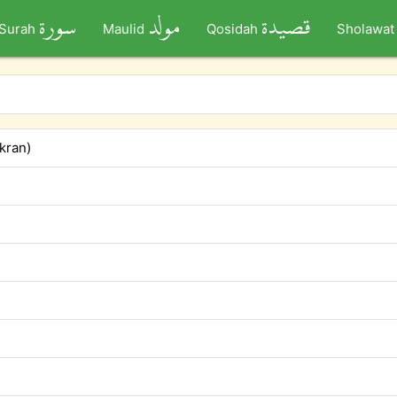
قصيدة
مولد
سورة
Surah
Maulid
Qosidah
Sholawat
kran)