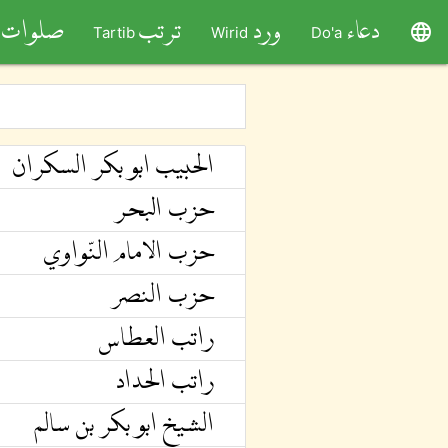
دعاء
ورد
ترتب
صلوات
language
Tartib
Wirid
Do'a
الحبيب ابو بكر السكران
حزب البحر
حزب الامام النّواوي
حزب النصر
راتب العطاس
راتب الحداد
الشيخ ابو بكر بن سالم