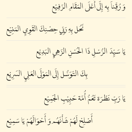
وَ رُقِّناَ بِه إِلَى أَعْلَى المَقَامِ الرَّفِيْع
نَحُل بِهِ رَبِّي حِصْنِكَ القَوِيِ المَنِيْع
يَا سَيِّدَ الرُّسْلِ ذَا الحُسْنِ الزَهِيِ البَدِيْع
بِكَ التَوَسُّل إِلَى المَوْلَى العَلِيِ السَرِيْع
يَا رَبِّ نَظْرَة تَعُمُّ أُمَّة حَبِيْبِ الجَمِيْع
أَصْلِحْ لَهُمْ شَأْنَهُم وَ أَحْوَالَهُمْ يَا سَمِيْع