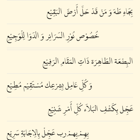
بِجَاهِ طَهَ وَ مَنْ قَدْ حَلَّ أَرْضَ البَقِيْع
خُصُوْص نُوْرِ السَرَائِر وَ الدَوَا لِلْوَجِيْعِ
البِضْعَة الطَاهِرَة ذَاتِ المَقَامِ الرَفِيْعِ
وَ كُلِّ عَامِل بِشِرْعِك مُسْتَقِيْم مُطِيْع
عَجِّل بِكَشْفِ البَلاَء كُلِّ أَمْرِ شَنِيْعِ
بِهِمْ ِبِهمْ رب عَجِّلْ بِالِإجَابَةِ سَرِيْع