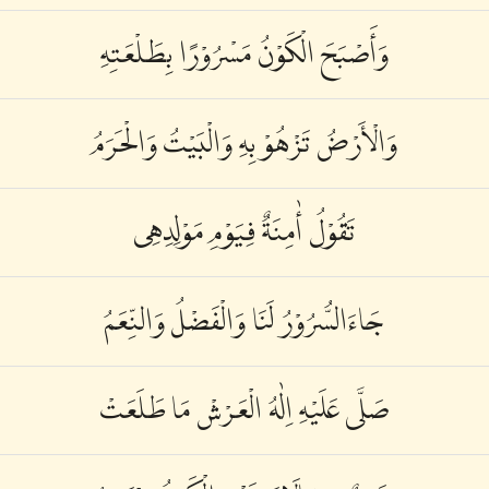
وَأَصْبَحَ الْكَوْنُ مَسْرُوْرًا بِطَلْعَتِهِ
وَالْأَرْضُ تَزْهُوْ بِهِ وَالْبَيْتُ وَالْحَرَمُ
تَقُوْلُ أٰمِنَةٌ فِيَوْمِ مَوْلِدِهِى
جَاءَالسُّرُوْرُ لَنَا وَالْفَضْلُ وَالنِّعَمُ
صَلَّى عَلَيْهِ اِلٰهُ الْعَرْشْ مَا طَلَعَتْ