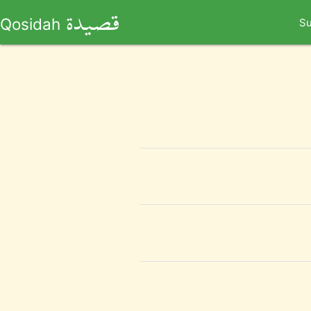
قصيدة
Qosidah
Su