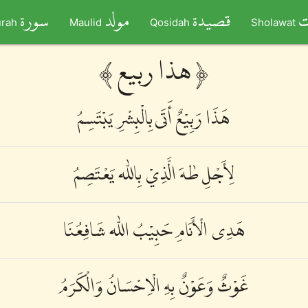
ت
قصيدة
مولد
سورة
rah
Maulid
Qosidah
Sholawat
﴾ هذا ربيع ﴿
هَذَا رَبِيْعٌ أَتَى بِالْبِشْرِ يَبْتَسِمُ
لِأَجْلِ طٰهَ الَّذِيْ بِاللّٰه يَعْتَصِمُ
هَدِى الْأَنَامِ حَبِيْبُ اللّٰه شَافِعُنَا
غَوْثٌ وَعَوْنٌ بِهِ الْاِحْسَانُ وَالْكَرَمُ