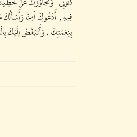
ذُنُوبِى ، وَتَجَاوَزَكَ عَنْ خَطِيئَتى
فِيهِ ,،أَدْعُوكَ اَمِنًا وَأَسْألُكَ مُسْت
بِنِعْمَتِكَ،, وَأَتَبَغَّضُ إلَيْكَ بِال