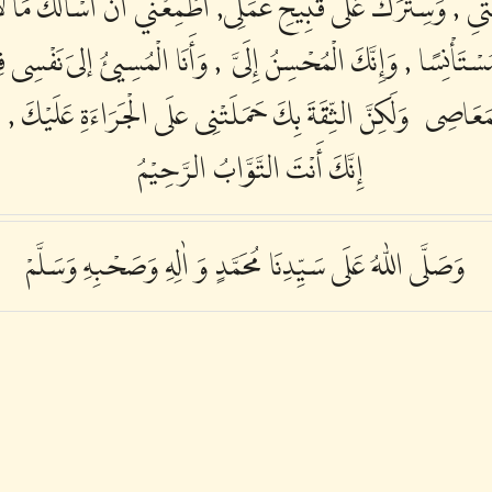
ِ , وَسِتْرَكَ عَلَى قَبِيحِ عَمَلِى, أَطْمِعْني أَنْ أَسْألَكَ مَا لاَ 
َأْنِسًا , وَإِنَّكَ الْمُحْسِنُ إِلَىَّ،, وَأَنَا الْمُسِيئُ إلىَ نَفْسِى فِيِمَ
ْمَعَاصِى، وَلَكِنَّ الثِّقَةَ بِكَ حَمَلَتْنِى علَى الْجَرَاءَةِ عَلَيْكَ 
إِنَّكَ أَنْتَ التَّوَّابُ الرَّحِيْمُ،
وَصَلَّى اللّٰهُ عَلَى سَيِّدِنَا مُحَمَّدٍ وَ اٰلِهِ وَصَحْبِهِ وَسَلَّمْ