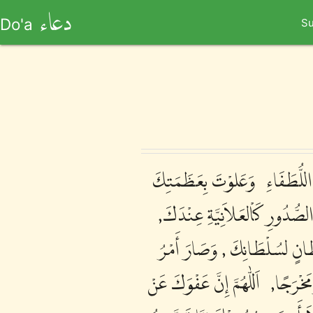
دعاء
Do'a
Su
ونَ اللُّطَفَاءِ، وَعَلوْتَ بِعَظَمَتِكَ
ُّدُورِ كَاْلعَلاَنِيَّةِ عِنْدَكَ,
ْطَانٍ لسُلْطَانِكَ , وَصَارَ أَمْرُ
ْرَجًا,، اَللّٰهُمَّ إِنَّ عَفْوَكَ عَنْ