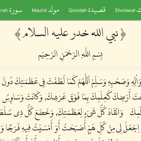
ت
قصيدة
مولد
سورة
rah
Maulid
Qosidah
Sholawat
﴾ نبي الله خدر عليه السلام ﴿
بِسْمِ اللّٰهِ الرَّحْمَنِ الرَّحِيْم
َدٍ وَاٰلِهِ وَصَحْبِهِ وَسَلِّمْ اَللّٰهُمَّ كَمَا لَطَفْتَ فِى عَظَمَتِكَ دُ
حْتَ أَرْضِكَ كَعِلْمِكَ بِمَا فَوْقَ عَرْشِكَ, وَكَانَتْ وَسَاوِسُ الص
ى عِلْمِكَ ، وَانْقَادَ كُلُّ شَىْءٍ لِعَظَمَتِكَ, وَخَضَعَ كُلُّ ذِى سُل
, اِجْعَلْ لِى مِنْ كُلِّ هَمٍّ أَصْبَحْتُ أَوْ أَمْسَيْتُ فِيهِ فَرَجًا وَمَخ