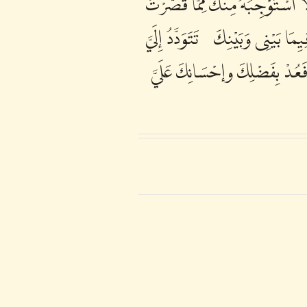
أَسْتَوْجِبُهُ مِنْكَ مِمَّا قَصَّرْتُ
ا بَيْنِى وَبَيْنِكَ ، تَتَوَدَّدُ إِلَيَّ
, فَعُدْ بِفَضْلِكَ وإحْسَانِكَ عَلَيَّ،