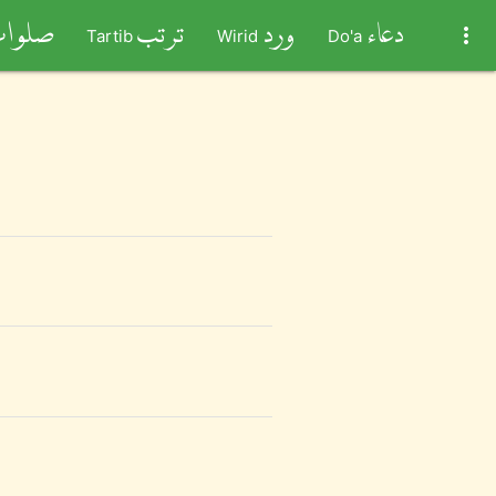
لوات
ترتب
ورد
دعاء
more_vert
Tartib
Wirid
Do'a