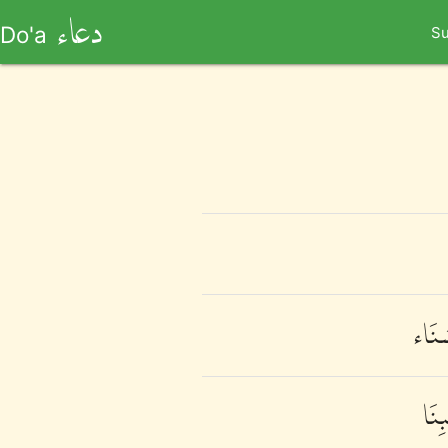
دعاء
Do'a
Su
َنَاء
ِنَا