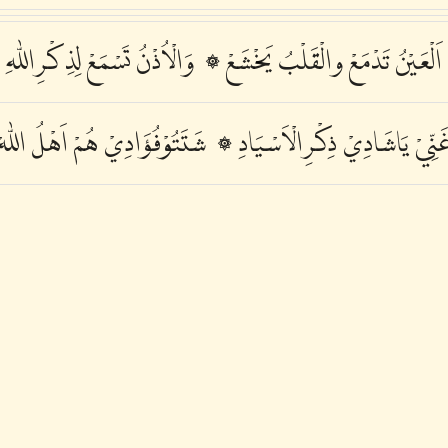
اَلْعَيْنُ تَدْمَعْ والْقَلْبُ يَخْشَعْ ۞ وَالْاُذْنُ تَسْمَعْ لِذِكْرِاللّٰهِ
َنِّيْ يَاشَادِيْ ذِكْرِالْاَسْيَادِ ۞ شَتَتُوْفُؤَادِيْ هُمْ اَهْلُ اللّٰهْ