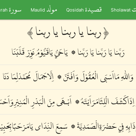
ت
قصيدة
مولد
سورة
rah
Maulid
Qosidah
Sholawat
﴾ ربنا يا ربنا يا ربنا ﴿
رَبَّنا يَا رَبَّنا يَا رَبَّنا ۞ يَاحَيُّ يَاقَيُّوْمُ نَوِّرْ قَلَبَنَا
وَاللّٰهِ مَااَسْبَى الْعُقُوْلَ وَاَفْتَنَ ۞ اِلَّاجَمَالَ مُحَمَّدْلِمَا دَنَا
 اِذَاكَشَفَ الْلِثَامَرَاَيْتَهُ ۞ اَبْـهَى مِنَ الْبَدْرِ الْمُنِيْرِوَاَحْس
ذَابِهِ فِيْ حَضْرَةِالْصَمَدِيَّةْ ۞ سَمِعَ النِّدَاى يَامَرْحَبًابِحَبِيْب